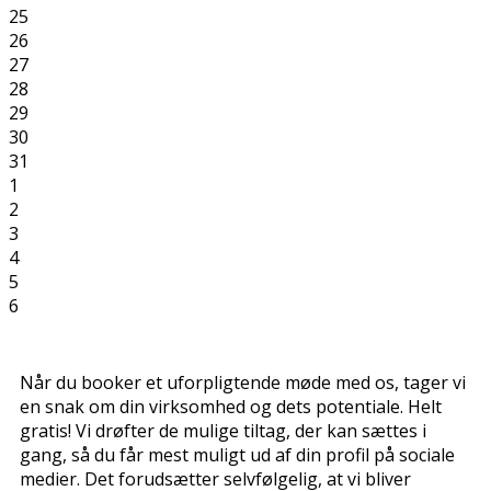
25
26
27
28
29
30
31
1
2
3
4
5
6
Når du booker et uforpligtende møde med os, tager vi
en snak om din virksomhed og dets potentiale. Helt
gratis! Vi drøfter de mulige tiltag, der kan sættes i
gang, så du får mest muligt ud af din profil på sociale
medier. Det forudsætter selvfølgelig, at vi bliver