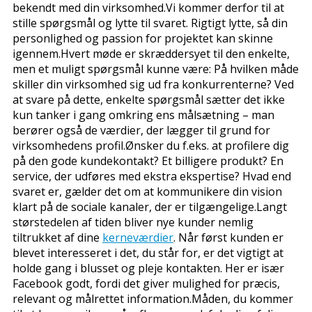
bekendt med din virksomhed.Vi kommer derfor til at
stille spørgsmål og lytte til svaret. Rigtigt lytte, så din
personlighed og passion for projektet kan skinne
igennem.Hvert møde er skræddersyet til den enkelte,
men et muligt spørgsmål kunne være: På hvilken måde
skiller din virksomhed sig ud fra konkurrenterne? Ved
at svare på dette, enkelte spørgsmål sætter det ikke
kun tanker i gang omkring ens målsætning – man
berører også de værdier, der lægger til grund for
virksomhedens profil.Ønsker du f.eks. at profilere dig
på den gode kundekontakt? Et billigere produkt? En
service, der udføres med ekstra ekspertise? Hvad end
svaret er, gælder det om at kommunikere din vision
klart på de sociale kanaler, der er tilgængelige.Langt
størstedelen af tiden bliver nye kunder nemlig
tiltrukket af dine
kerneværdier
. Når først kunden er
blevet interesseret i det, du står for, er det vigtigt at
holde gang i blusset og pleje kontakten. Her er især
Facebook godt, fordi det giver mulighed for præcis,
relevant og målrettet information.Måden, du kommer